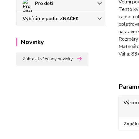
Velmi po
Pro děti
Tento kv
kapsou ob
Vybíráme podle ZNAČEK
polstrova
nastavite
Rozměry 
Novinky
Materiál
Váha: 834
Zobrazit všechny novinky
Param
Výrob
Značk