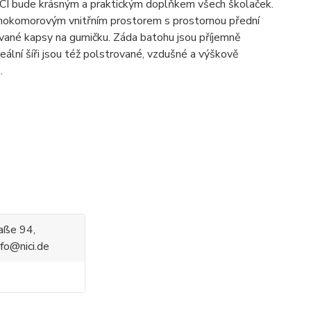
CI bude krásným a praktickým doplňkem všech školaček.
nokomorovým vnitřním prostorem s prostornou přední
ované kapsy na gumičku. Záda batohu jsou příjemně
ální šíři jsou též polstrované, vzdušné a výškově
.
aße 94,
fo@nici.de