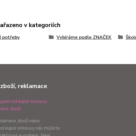
zařazeno v kategoriích
í potřeby
Vybíráme podle ZNAČEK
Škol
 zboží, reklamace
pení od kupní smlouvy
ace zboží
eklamace zboží nebo
od kupní smlouvy nás můžete
ntaktovat e-mailem. Není