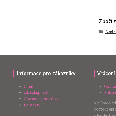
Zboží 
Školn
Informace pro zákazníky
Vrácení
O nás
Odstou
Jak nakupovat
Reklam
Obchodní podmínky
V případě r
Kontakty
odstoupení 
kdykoliv ko