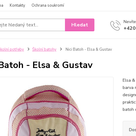
ba
Kontakty
Ochrana soukromí
Nevíte
Hledat
+420
kolní potřeby
Školní batohy
Nici Batoh - Elsa & Gustav
 Batoh - Elsa & Gustav
Elsa &
barva 
design
prakti
batoh 
Dos