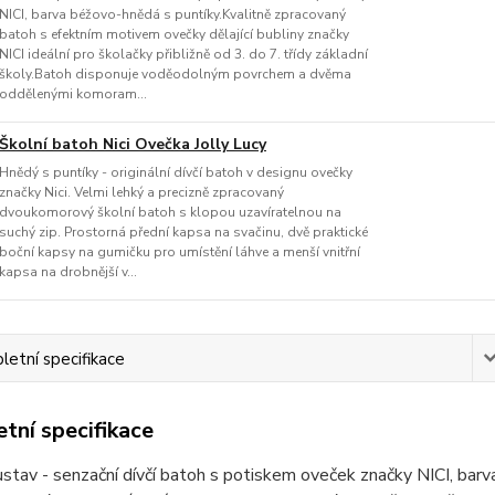
NICI, barva béžovo-hnědá s puntíky.Kvalitně zpracovaný
batoh s efektním motivem ovečky dělající bubliny značky
NICI ideální pro školačky přibližně od 3. do 7. třídy základní
školy.Batoh disponuje voděodolným povrchem a dvěma
oddělenými komoram...
Školní batoh Nici Ovečka Jolly Lucy
Hnědý s puntíky - originální dívčí batoh v designu ovečky
značky Nici. Velmi lehký a precizně zpracovaný
dvoukomorový školní batoh s klopou uzavíratelnou na
suchý zip. Prostorná přední kapsa na svačinu, dvě praktické
boční kapsy na gumičku pro umístění láhve a menší vnitřní
kapsa na drobnější v...
etní specifikace
tní specifikace
stav - senzační dívčí batoh s potiskem oveček značky NICI, barva