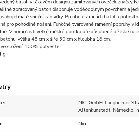
vedený batoh v lákavém designu zamilovaných oveček značky NI
alitně zpracovaný batoh disponuje voděodolným povrchem a jed
sahující malé vnitřní kapsičky. Po obou stranách batohu polosíť
ná pro pohodlné nošení. Funkčně tvarované ramenní popruhy v ide
lné. V horní části velké měkké poutko přizpůsobené dětské ruce
batohu: výška 48 cm x šíře 30 cm x hloubka 18 cm.
ové složení: 100% polyester.
 g.
etry
ce
NICI GmbH, Langheimer Str
Altenkunstadt, Německo, in
a
Nici