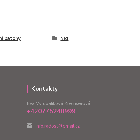
ní batohy
Nici
Kontakty
Eva Vyrubalíková Kremserová
+420775240999
info.radost@email.cz