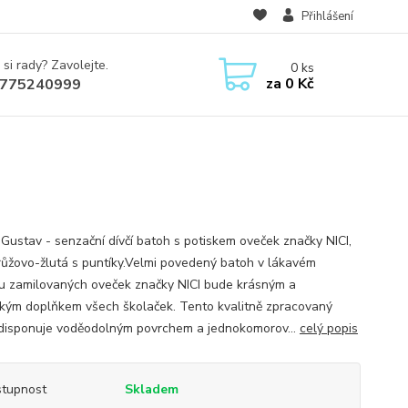
Přihlášení
 si rady? Zavolejte.
0
ks
za
0 Kč
775240999
 Gustav - senzační dívčí batoh s potiskem oveček značky NICI,
růžovo-žlutá s puntíky.Velmi povedený batoh v lákavém
u zamilovaných oveček značky NICI bude krásným a
ckým doplňkem všech školaček. Tento kvalitně zpracovaný
disponuje voděodolným povrchem a jednokomorov...
celý popis
tupnost
Skladem