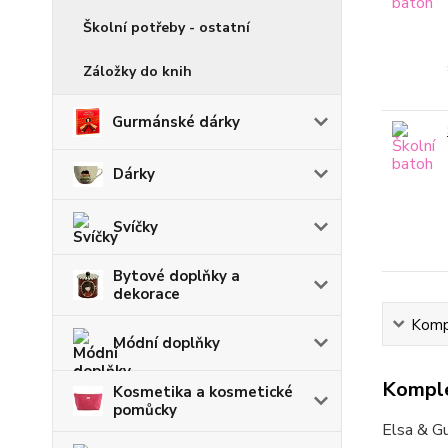
Školní potřeby - ostatní
Záložky do knih
Gurmánské dárky
Dárky
Svíčky
Bytové doplňky a
dekorace
Kompl
Módní doplňky
Komple
Kosmetika a kosmetické
pomůcky
Elsa & Gu